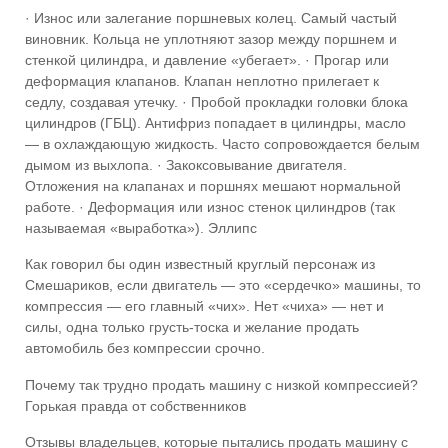
· Износ или залегание поршневых колец. Самый частый
виновник. Кольца не уплотняют зазор между поршнем и
стенкой цилиндра, и давление «убегает». · Прогар или
деформация клапанов. Клапан неплотно прилегает к
седлу, создавая утечку. · Пробой прокладки головки блока
цилиндров (ГБЦ). Антифриз попадает в цилиндры, масло
— в охлаждающую жидкость. Часто сопровождается белым
дымом из выхлопа. · Закоксовывание двигателя.
Отложения на клапанах и поршнях мешают нормальной
работе. · Деформация или износ стенок цилиндров (так
называемая «выработка»). Эллипс
Как говорил бы один известный круглый персонаж из
Смешариков, если двигатель — это «сердечко» машины, то
компрессия — его главный «чих». Нет «чиха» — нет и
силы, одна только грусть-тоска и желание продать
автомобиль без компрессии срочно.
Почему так трудно продать машину с низкой компрессией?
Горькая правда от собственников
Отзывы владельцев, которые пытались продать машину с