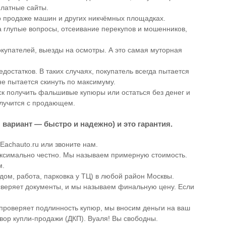
платные сайты.
 продаже машин и других никчёмных площадках.
а глупые вопросы, отсеивание перекупов и мошенников,
купателей, выезды на осмотры. А это самая муторная
остатков. В таких случаях, покупатель всегда пытается
не пытается скинуть по максимуму.
ск получить фальшивые купюры или остаться без денег и
случится с продающем.
вариант — быстро и надежно) и это гарантия.
 Eachauto.ru или звоните нам.
ксимально честно. Мы называем примерную стоимость.
м.
дом, работа, парковка у ТЦ) в любой район Москвы.
 сверяет документы, и мы называем финальную цену. Если
 проверяет подлинность купюр, мы вносим деньги на ваш
вор купли-продажи (ДКП). Вуаля! Вы свободны.