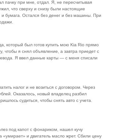
ал пачку при мне, отдал. Я, не пересчитывая
ужил, что сверху и снизу были настоящие
 и бумага. Остался без денег и без машины. При
одажи.
а, который был готов купить мою Kia Rio прямо
ту, чтобы я снял объявление, а завтра приедет с
евода. Я ввел данные карты — с меня списали
тить налог и не возиться с договором. Через
ублей. Оказалось, новый владелец разбил
ришлось судиться, чтобы снять авто с учета.
лез под капот с фонариком, нашел кучу
а «умирает» и двигатель масло жрет. Сбили цену