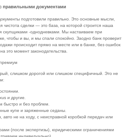
 с правильными документами
документы подготовили правильно. Это основные мысли,
 чистота сделки — это база, на которой строится наша
ся скупщиками -однодневками. Мы настаиваем при
ке, чтобы и вы, и мы спали спокойно. Заодно банк проверит
дажи происходит прямо на месте или в банке, без ошибок
на это момент законодательства.
 премиум
арый, слишком дорогой или слишком специфичный. Это не
и:
остоянии.
us и другие.
м быстро и без проблем.
ные купе и заряженные седаны.
 авто не на ходу, с неисправной коробкой передач или
ами (после экспертизы), юридическими ограничениями
атриваем индивидуально).