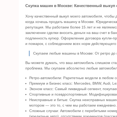
Скупка машин в Москве: Качественный выкуп
Хочу качественный выкуп моего автомобиля, чтобы 
когда хочешь продать машину в Москве. Юридическая
репутация. Мы работаем более 15 лет и не являем
заключении сделки вносить деньги на ваш счет в бан
подлинность купюр. Оформление договора купли-про
и помарок, с соблюдением всех норм действующего 
Скупаем любые машины в Москве: От ретро до
Вы можете думать, что ваш автомобиль слишком ст
проблема. Мы скупаем абсолютно любые автомобил
Ретро-автомобили: Раритетные модели в любом с
Премиум и Бизнес класс: Mercedes, BMW, Audi, Lex
Эконом класс: Самый ликвидный сегмент, покупае
Спортивные и псевдоспортивные: Модифицирован
Неисправные и битые: Скупка неисправных машин,
мотором — это то, с чем мы работаем ежедневно.
Сложные случаи: Автомобили с перебитыми номер
(кредитные авто), отсутствием документов (рассм