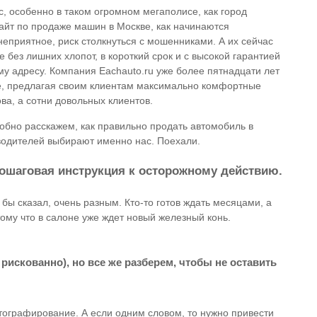
, особенно в таком огромном мегаполисе, как город
сайт по продаже машин в Москве, как начинаются
неприятное, риск столкнуться с мошенниками. А их сейчас
 без лишних хлопот, в короткий срок и с высокой гарантией
му адресу. Компания Eachauto.ru уже более пятнадцати лет
е, предлагая своим клиентам максимально комфортные
ова, а сотни довольных клиентов.
обно расскажем, как правильно продать автомобиль в
 водителей выбирают именно нас. Поехали.
пошаговая инструкция к осторожному действию.
ы сказал, очень разным. Кто-то готов ждать месяцами, а
ому что в салоне уже ждет новый железный конь.
рискованно), но все же разберем, чтобы не оставить
отографирование. А если одним словом, то нужно привести