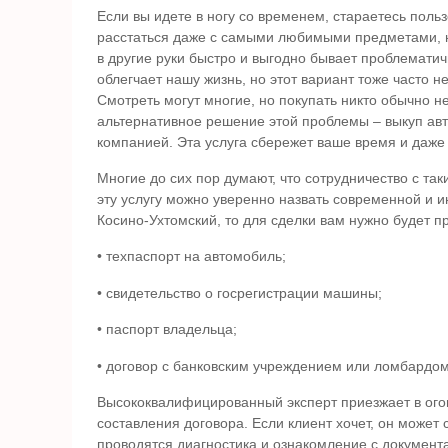
Если вы идете в ногу со временем, стараетесь пол
расстаться даже с самыми любимыми предметами, 
в другие руки быстро и выгодно бывает проблематич
облегчает нашу жизнь, но этот вариант тоже часто 
Смотреть могут многие, но покупать никто обычно н
альтернативное решение этой проблемы –
выкуп ав
компанией. Эта услуга сбережет ваше время и даже 
Многие до сих пор думают, что сотрудничество с т
эту услугу можно уверенно назвать современной и 
Косино-Ухтомский
, то для сделки вам нужно будет п
• техпаспорт на автомобиль;
• свидетельство о госрегистрации машины;
• паспорт владельца;
• договор с банковским учреждением или ломбардом,
Высококвалифицированный эксперт приезжает в ого
составления договора. Если клиент хочет, он может
проводятся диагностика и ознакомление с документ