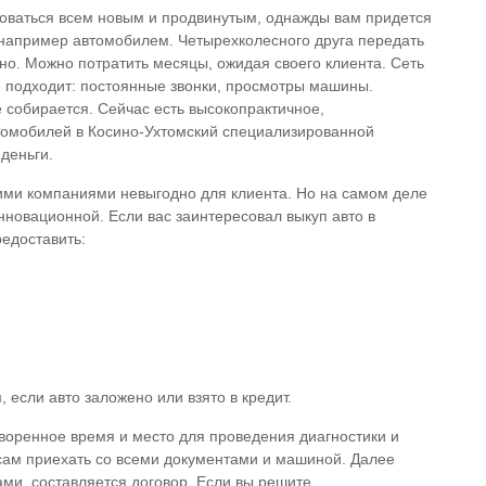
ьзоваться всем новым и продвинутым, однажды вам придется
например автомобилем. Четырехколесного друга передать
но. Можно потратить месяцы, ожидая своего клиента. Сеть
не подходит: постоянные звонки, просмотры машины.
е собирается. Сейчас есть высокопрактичное,
томобилей в Косино-Ухтомский
специализированной
деньги.
акими компаниями невыгодно для клиента. Но на самом деле
инновационной. Если вас заинтересовал
выкуп авто в
редоставить:
 если авто заложено или взято в кредит.
воренное время и место для проведения диагностики и
 сам приехать со всеми документами и машиной. Далее
ами, составляется договор. Если вы решите