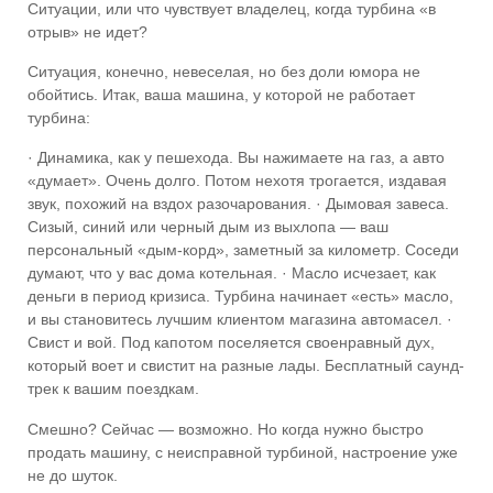
Ситуации, или что чувствует владелец, когда турбина «в
отрыв» не идет?
Ситуация, конечно, невеселая, но без доли юмора не
обойтись. Итак, ваша машина, у которой не работает
турбина:
· Динамика, как у пешехода. Вы нажимаете на газ, а авто
«думает». Очень долго. Потом нехотя трогается, издавая
звук, похожий на вздох разочарования. · Дымовая завеса.
Сизый, синий или черный дым из выхлопа — ваш
персональный «дым-корд», заметный за километр. Соседи
думают, что у вас дома котельная. · Масло исчезает, как
деньги в период кризиса. Турбина начинает «есть» масло,
и вы становитесь лучшим клиентом магазина автомасел. ·
Свист и вой. Под капотом поселяется своенравный дух,
который воет и свистит на разные лады. Бесплатный саунд-
трек к вашим поездкам.
Смешно? Сейчас — возможно. Но когда нужно быстро
продать машину, с неисправной турбиной, настроение уже
не до шуток.