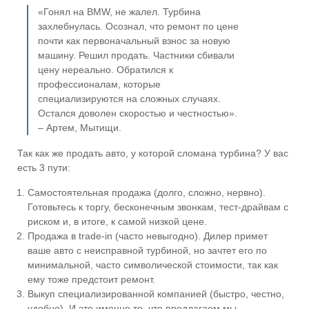
«Гонял на BMW, не жалел. Турбина
захлебнулась. Осознал, что ремонт по цене
почти как первоначальный взнос за новую
машину. Решил продать. Частники сбивали
цену нереально. Обратился к
профессионалам, которые
специализируются на сложных случаях.
Остался доволен скоростью и честностью».
– Артем, Мытищи.
Так как же продать авто, у которой сломана турбина? У вас
есть 3 пути:
Самостоятельная продажа (долго, сложно, нервно).
Готовьтесь к торгу, бесконечным звонкам, тест-драйвам с
риском и, в итоге, к самой низкой цене.
Продажа в trade-in (часто невыгодно). Дилер примет
ваше авто с неисправной турбиной, но зачтет его по
минимальной, часто символической стоимости, так как
ему тоже предстоит ремонт.
Выкуп специализированной компанией (быстро, честно,
удобно). И это именно то, что предлагаем мы.