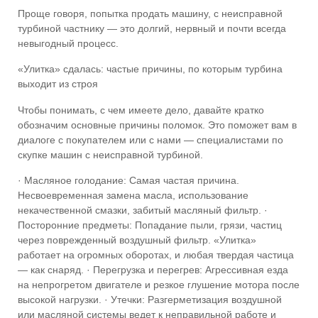
Проще говоря, попытка продать машину, с неисправной
турбиной частнику — это долгий, нервный и почти всегда
невыгодный процесс.
«Улитка» сдалась: частые причины, по которым турбина
выходит из строя
Чтобы понимать, с чем имеете дело, давайте кратко
обозначим основные причины поломок. Это поможет вам в
диалоге с покупателем или с нами — специалистами по
скупке машин с неисправной турбиной.
· Масляное голодание: Самая частая причина.
Несвоевременная замена масла, использование
некачественной смазки, забитый масляный фильтр. ·
Посторонние предметы: Попадание пыли, грязи, частиц
через поврежденный воздушный фильтр. «Улитка»
работает на огромных оборотах, и любая твердая частица
— как снаряд. · Перегрузка и перегрев: Агрессивная езда
на непрогретом двигателе и резкое глушение мотора после
высокой нагрузки. · Утечки: Разгерметизация воздушной
или масляной системы ведет к неправильной работе и