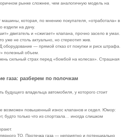
торичном рынке сложнее, чем аналогичную модель на
 машины, которая, по мнению покупателя, «отработала» в
о ездили на дачу.
шит» двигатель и «сжигает» клапана, прочно засело в умах.
о уже не столь актуально, но стереотип жив.
оборудование — прямой отказ от покупки и риск штрафа.
т» полезный объем.
чень сильный страх перед «бомбой на колесах». Страшная
е газа: разберем по полочкам
ь будущего владельца автомобиля, у которого стоит
ке возможен повышенный износ клапанов и седел. Юмор:
ет, будто только что из спортзала… иногда слишком
орают.
улярного ТО. Протечка газа — неприятно и потенциально