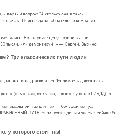
, и первый вопрос: "А сколько она в такси
о встречам. Нервы сдали, обратился в компанию
менялись. На вторичке цену "газировки" не
50 тысяч, или демонтируй".» — Сергей, Выхино.
ем? Три классических пути и один
о, много торга, риски и необходимость доказывать
атно (демонтаж, заглушки, снятие с учета в ГИБДД), а
ет минимальной, газ для них — большой минус.
ПРАВИЛЬНЫЙ ПУТЬ, если нужны деньги здесь и сейчас без
о, у которого стоит газ!