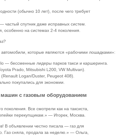
одности (обычно 10 лет), после чего требует
и — частый спутник даже исправных систем.
я, особенно на системах 2-4 поколения.
аз?
а автомобили, которые являются «рабочими лошадками»:
 Polo — бессменные лидеры парков такси и каршеринга.
ota Prado, Mitsubishi L200, VW Multivan).
Renault Logan/Duster, Peugeot 408).
ально покупались для экономии.
и машин с газовым оборудованием
о поколения. Все смотрели как на таксиста,
копейки перекупщикам.» — Игорек, Москва.
в! В объявлении честно писала — газ для
о. Газ сняла, продала за неделю.» — Ольга,