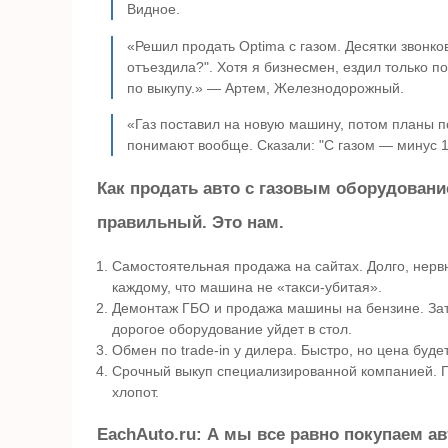
Видное.
«Решил продать Optima с газом. Десятки звонков
отъездила?". Хотя я бизнесмен, ездил только п
по выкупу.» — Артем, Железнодорожный.
«Газ поставил на новую машину, потом планы по
понимают вообще. Сказали: "С газом — минус 1
Как продать авто с газовым оборудовани
правильный. Это нам.
Самостоятельная продажа на сайтах. Долго, нервн
каждому, что машина не «такси-убитая».
Демонтаж ГБО и продажа машины на бензине. Затр
дорогое оборудование уйдет в стол.
Обмен по trade-in у дилера. Быстро, но цена буд
Срочный выкуп специализированной компанией. 
хлопот.
EachAuto.ru: А мы все равно покупаем авт