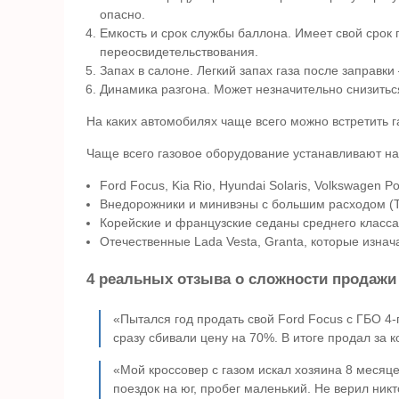
опасно.
Емкость и срок службы баллона. Имеет свой срок г
переосвидетельствования.
Запах в салоне. Легкий запах газа после заправк
Динамика разгона. Может незначительно снизитьс
На каких автомобилях чаще всего можно встретить г
Чаще всего газовое оборудование устанавливают н
Ford Focus, Kia Rio, Hyundai Solaris, Volkswagen
Внедорожники и минивэны с большим расходом (Toy
Корейские и французские седаны среднего класса (
Отечественные Lada Vesta, Granta, которые изнач
4 реальных отзыва о сложности продаж
«Пытался год продать свой Ford Focus с ГБО 4-г
сразу сбивали цену на 70%. В итоге продал за 
«Мой кроссовер с газом искал хозяина 8 месяце
поездок на юг, пробег маленький. Не верил никт