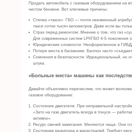
Продать автомобиль с газовым оборудованием на в
чистом бензине. Вот ключевые причины:
Стигма «такси»: ГБО — почти неизменный атрибут
такси сотни тысяч километров. Даже если вы тольк
Страх перед ремонтом: Мнение о том, что газ «су
Для современных систем LPI/ГБО 4-5 поколения эт
Юридические сложности: Неоформленное в ГИБДД 
Потеря места в багажнике: Баллон часто «съедае
Сомнения в безопасности: Иррациональный, но о
штука.
«Больные места» машины как последстви
Давайте объективно перечислим, что может волноват
газовое оборудование:
Состояние двигателя. При неправильной настрой
«Зато на газе двигатель всегда в тонусе — работа
активно».
Ресурс свечей зажигания. Меняются чаще. Они сг
Состояние редуктора и магистралей. Требует рег