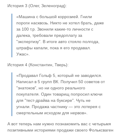
История 3 (Олег, Зеленоград):
«Машина с большой коррозией. Гнили
пороги насквозь. Никто не хотел брать, даже
за 100 т.р. Звонили какие-то личности с
далека, требовали предоплату за
"экспертизу". В итоге авто стояло полгода,
штрафы капали, пока я его продавал.
Ужас».
История 4 (Константин, Тверь):
«Продавал Гольф 5, который не заводился.
Написал в 5 групп ВК. Получил 50 советов от
"знатоков", но ни одного реального
покупателя. Один товарищ попросил ключи
для "тест-драйва на буксире". Чуть не
угнали. Продажа частнику — это лотерея с
смертельным исходом для нервов».
А вот теперь нам нужно познакомить вас с четырьмя
позитивными историями продажи своего Фольксваген