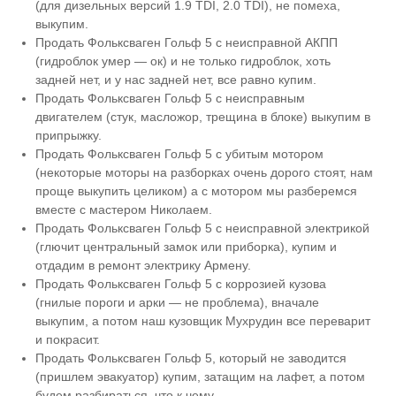
(для дизельных версий 1.9 TDI, 2.0 TDI), не помеха,
выкупим.
Продать Фольксваген Гольф 5 с неисправной АКПП
(гидроблок умер — ок) и не только гидроблок, хоть
задней нет, и у нас задней нет, все равно купим.
Продать Фольксваген Гольф 5 с неисправным
двигателем (стук, масложор, трещина в блоке) выкупим в
припрыжку.
Продать Фольксваген Гольф 5 с убитым мотором
(некоторые моторы на разборках очень дорого стоят, нам
проще выкупить целиком) а с мотором мы разберемся
вместе с мастером Николаем.
Продать Фольксваген Гольф 5 с неисправной электрикой
(глючит центральный замок или приборка), купим и
отдадим в ремонт электрику Армену.
Продать Фольксваген Гольф 5 с коррозией кузова
(гнилые пороги и арки — не проблема), вначале
выкупим, а потом наш кузовщик Мухрудин все переварит
и покрасит.
Продать Фольксваген Гольф 5, который не заводится
(пришлем эвакуатор) купим, затащим на лафет, а потом
будем разбираться, что к чему.