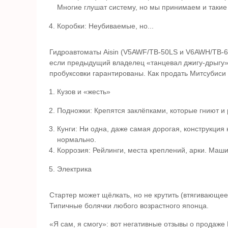
Многие глушат систему, но мы принимаем и такие
Коробки: Неубиваемые, но...
Гидроавтоматы Aisin (V5AWF/TB-50LS и V6AWH/TB-60
если предыдущий владелец «танцевал джигу-дрыгу»
пробуксовки гарантированы. Как продать Митсубиси 
Кузов и «жесть»
Подножки: Крепятся заклёпками, которые гниют и
Кунги: Ни одна, даже самая дорогая, конструкция
нормально.
Коррозия: Рейлинги, места креплений, арки. Маши
Электрика
Стартер может щёлкать, но не крутить (втягивающее
Типичные болячки любого возрастного японца.
«Я сам, я смогу»: вот негативные отзывы о продаж