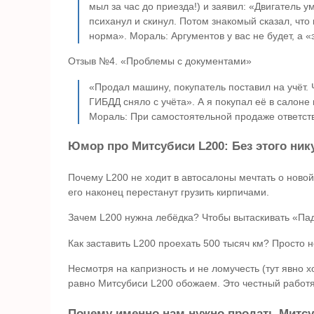
мыл за час до приезда!) и заявил: «Двигатель у
психанул и скинул. Потом знакомый сказал, что
норма». Мораль: Аргументов у вас не будет, а 
Отзыв №4. «Проблемы с документами»
«Продал машину, покупатель поставил на учёт. 
ГИБДД сняло с учёта». А я покупал её в салоне 
Мораль: При самостоятельной продаже ответстве
Юмор про Митсубиси L200: Без этого ник
Почему L200 не ходит в автосалоны мечтать о новой
его наконец перестанут грузить кирпичами.
Зачем L200 нужна лебёдка? Чтобы вытаскивать «Пад
Как заставить L200 проехать 500 тысяч км? Просто 
Несмотря на капризность и не ломучесть (тут явно х
равно Митсубиси L200 обожаем. Это честный работяг
Почему именно нам нужно продать Митсу