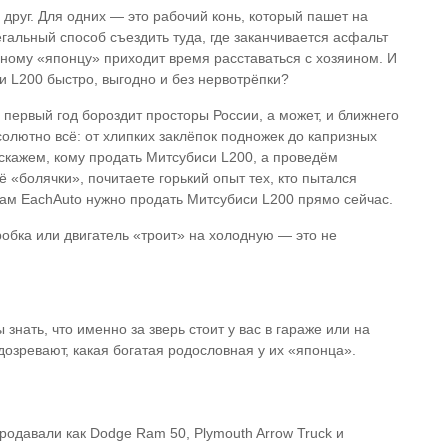
 друг. Для одних — это рабочий конь, который пашет на
егальный способ съездить туда, где заканчивается асфальт
ному «японцу» приходит время расставаться с хозяином. И
си L200 быстро, выгодно и без нервотрёпки?
е первый год бороздит просторы России, а может, и ближнего
олютно всё: от хлипких заклёпок подножек до капризных
скажем, кому продать Митсубиси L200, а проведём
 «болячки», почитаете горький опыт тех, кто пытался
нам EachAuto нужно продать Митсубиси L200 прямо сейчас.
робка или двигатель «троит» на холодную — это не
й
знать, что именно за зверь стоит у вас в гараже или на
озревают, какая богатая родословная у их «японца».
продавали как Dodge Ram 50, Plymouth Arrow Truck и