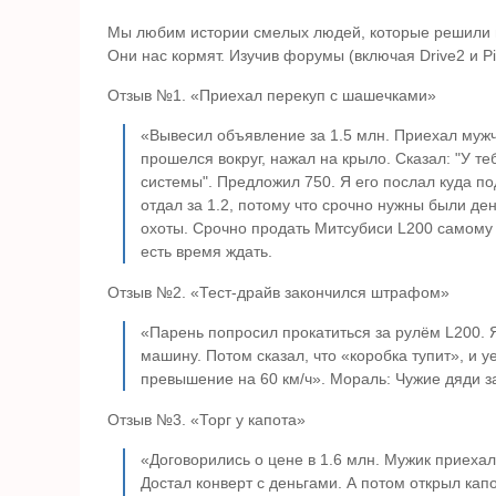
Мы любим истории смелых людей, которые решили 
Они нас кормят. Изучив форумы (включая Drive2 и P
Отзыв №1. «Приехал перекуп с шашечками»
«Вывесил объявление за 1.5 млн. Приехал мужч
прошелся вокруг, нажал на крыло. Сказал: "У теб
системы". Предложил 750. Я его послал куда п
отдал за 1.2, потому что срочно нужны были де
охоты. Срочно продать Митсубиси L200 самому п
есть время ждать.
Отзыв №2. «Тест-драйв закончился штрафом»
«Парень попросил прокатиться за рулём L200. Я,
машину. Потом сказал, что «коробка тупит», и 
превышение на 60 км/ч». Мораль: Чужие дяди з
Отзыв №3. «Торг у капота»
«Договорились о цене в 1.6 млн. Мужик приехал
Достал конверт с деньгами. А потом открыл кап