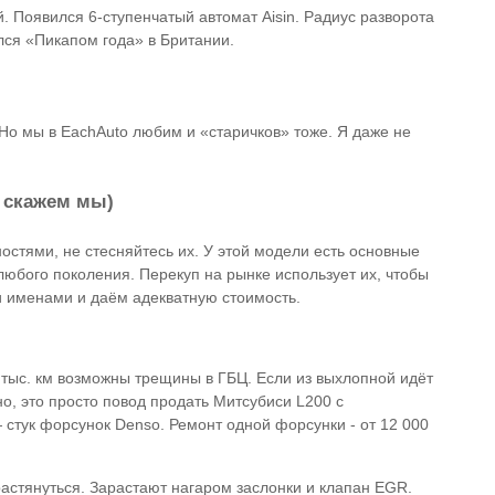
 Появился 6-ступенчатый автомат Aisin. Радиус разворота
лся «Пикапом года» в Британии.
о мы в EachAuto любим и «старичков» тоже. Я даже не
 скажем мы)
остями, не стесняйтесь их. У этой модели есть основные
любого поколения. Перекуп на рынке использует их, чтобы
и именами и даём адекватную стоимость.
0 тыс. км возможны трещины в ГБЦ. Если из выхлопной идёт
о, это просто повод продать Митсубиси L200 с
стук форсунок Denso. Ремонт одной форсунки - от 12 000
растянуться. Зарастают нагаром заслонки и клапан EGR.