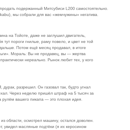
продать подержанный Митсубиси L200 самостоятельно.
ikabu), мы собрали для вас «жемчужины» негатива.
ина на Тойоте, даже не заглушил двигатель,
я тут пороги гнилые, раму повело, и цвет не той
одальше. Потом ещё месяц продавал, в итоге
ньги». Мораль: Вы не продавец, вы — жертва
рактически нереально. Рынок любит тех, у кого
 дурак, разрешил. Он газовал так, будто угнал
уехал. Через неделю пришёл штраф на 5 тысяч за
а рулём вашего пикапа — это плохая идея.
 из области, осмотрел машину, остался доволен.
от, увидел масляные подтёки (я их керосином