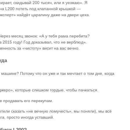
мирает, скидывай 200 тысяч, или я уезжаю». Я
 на L200 потеть под клапанной крышкой —
«эксперт» найдёт царапину даже на двери цеха.
Через месяц звонок: «А у тебя рама перебита?
в 2015 году! Год доказывал, что не верблюд».
нность за «чистоту» висит на вас вечно.
уда
 машине? Потому что он уже и так мечтает о том дне, когда
жеро», которые слишком гордые, чтобы пачкаться.
не продавать его перекупам.
отели сказать «не вечную ломучесть», мы поняли), мы всё
а, просто иногда уставший.
биси L200?