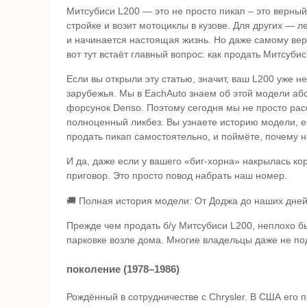
Митсубиси L200 — это не просто пикап – это верный
стройке и возит мотоциклы в кузове. Для других — л
и начинается настоящая жизнь. Но даже самому вер
вот тут встаёт главный вопрос: как продать Митсуби
Если вы открыли эту статью, значит, ваш L200 уже н
зарубежья. Мы в EachAuto знаем об этой модели абс
форсунок Denso. Поэтому сегодня мы не просто рас
полноценный ликбез. Вы узнаете историю модели, её
продать пикап самостоятельно, и поймёте, почему 
И да, даже если у вашего «биг-хорна» накрылась ко
приговор. Это просто повод набрать наш номер.
🚚 Полная история модели: От Доджа до наших дне
Прежде чем продать б/у Митсубиси L200, неплохо бы 
парковке возле дома. Многие владельцы даже не под
поколение (1978–1986)
Рождённый в сотрудничестве с Chrysler. В США его 