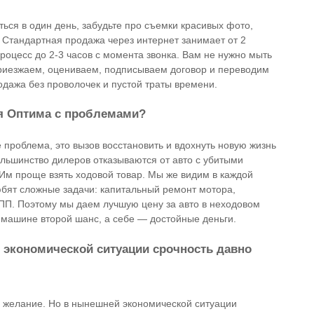
ься в один день, забудьте про съемки красивых фото,
 Стандартная продажа через интернет занимает от 2
роцесс до 2-3 часов с момента звонка. Вам не нужно мыть
приезжаем, оцениваем, подписываем договор и переводим
одажа без проволочек и пустой траты времени.
я Оптима с проблемами?
проблема, это вызов восстановить и вдохнуть новую жизнь
льшинство дилеров отказываются от авто с убитыми
 Им проще взять ходовой товар. Мы же видим в каждой
ят сложные задачи: капитальный ремонт мотора,
ПП. Поэтому мы даем лучшую цену за авто в неходовом
 машине второй шанс, а себе — достойные деньги.
 экономической ситуации срочность давно
е желание. Но в нынешней экономической ситуации