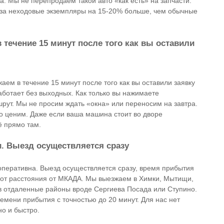
. Мы не перепродаем такой авто «как есть» на запчасти.
за неходовые экземпляры на 15-20% больше, чем обычные
 течение 15 минут после того как вы оставили
аем в течение 15 минут после того как вы оставили заявку
аботает без выходных. Как только вы нажимаете
рут. Мы не просим ждать «окна» или переносим на завтра.
о ценим. Даже если ваша машина стоит во дворе
 прямо там.
. Выезд осуществляется сразу
оперативна. Выезд осуществляется сразу, время прибытия
я от расстояния от МКАДА. Мы выезжаем в Химки, Мытищи,
в отдаленные районы вроде Сергиева Посада или Ступино.
емени прибытия с точностью до 20 минут. Для нас нет
но и быстро.