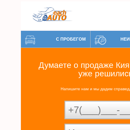
С ПРОБЕГОМ
НЕИ
Думаете о продаже Кия
уже решилис
Напишите нам и мы дадим справед