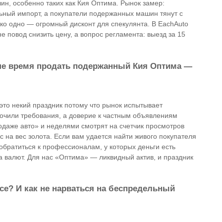
ин, особенно таких как Кия Оптима. Рынок замер:
льный импорт, а покупатели подержанных машин тянут с
ько одно — огромный дисконт для спекулянта. В EachAuto
е повод снизить цену, а вопрос регламента: выезд за 15
ше время продать подержанный Кия Оптима —
то некий праздник потому что рынок испытывает
точили требования, а доверие к частным объявлениям
одаже авто» и неделями смотрят на счетчик просмотров
 на вес золота. Если вам удается найти живого покупателя
обратиться к профессионалам, у которых деньги есть
са валют. Для нас «Оптима» — ликвидный актив, и праздник
се? И как не нарваться на беспредельный