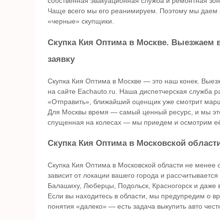
собственная эвакуационная служба и ремонтная зона
Чаще всего мы его реанимируем. Поэтому мы даем 
«черные» скупщики.
Скупка Кия Оптима в Москве. Выезжаем в
заявку
Скупка Кия Оптима в Москве — это наш конек. Выезж
на сайте Eachauto.ru. Наша диспетчерская служба р
«Отправить», ближайший оценщик уже смотрит марш
Для Москвы время — самый ценный ресурс, и мы эт
спущенная на колесах — мы приедем и осмотрим её
Скупка Кия Оптима в Московской области
Скупка Кия Оптима в Московской области не менее 
зависит от локации вашего города и рассчитываетс
Балашиху, Люберцы, Подольск, Красногорск и даже 
Если вы находитесь в области, мы предупредим о вр
понятия «далеко» — есть задача выкупить авто чест