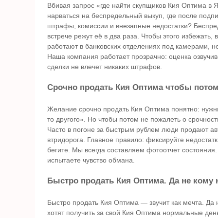
Вбивая запрос «где найти скупщиков Кия Оптима в Я
нарваться на беспредельный выкуп, где после подп
штрафы, комиссии и внезапные недостатки? Беспред
встрече режут её в два раза. Чтобы этого избежать
работают в банковских отделениях под камерами, не
Наша компания работает прозрачно: оценка озвучивае
сделки не влечет никаких штрафов.
Срочно продать Кия Оптима чтобы потом
Желание срочно продать Кия Оптима понятно: нужны 
то другого». Но чтобы потом не пожалеть о срочнос
Часто в погоне за быстрым рублем люди продают авт
втридорога. Главное правило: фиксируйте недостатки
бегите. Мы всегда составляем фотоотчет состояния. 
испытаете чувство обмана.
Быстро продать Кия Оптима. Да не кому 
Быстро продать Кия Оптима — звучит как мечта. Да 
хотят получить за свой Кия Оптима нормальные день