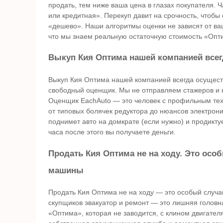
продать, тем ниже ваша цена в глазах покупателя. Ч
или кредитная». Перекуп давит на срочность, чтобы
«дешево». Наши алгоритмы оценки не зависят от ва
что мы знаем реальную остаточную стоимость «Опт
Выкуп Кия Оптима нашей компанией всег
Выкуп Кия Оптима нашей компанией всегда осуществ
свободный оценщик. Мы не отправляем стажеров и не
Оценщик EachAuto — это человек с профильным тех
от типовых болячек редуктора до нюансов электрон
поднимет авто на домкрате (если нужно) и продикту
часа после этого вы получаете деньги.
Продать Кия Оптима не на ходу. Это ос
машины
Продать Кия Оптима не на ходу — это особый случ
скупщиков эвакуатор и ремонт — это лишняя головн
«Оптима», которая не заводится, с клином двигател