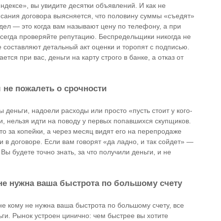
ндексе», вы увидите десятки объявлений. И как не
исания договора выясняется, что половину суммы «съедят»
ел — это когда вам называют цену по телефону, а при
, всегда проверяйте репутацию. Беспредельщики никогда не
 составляют детальный акт оценки и торопят с подписью.
тся при вас, деньги на карту строго в банке, а отказ от
 не пожалеть о срочности
деньги, надоели расходы или просто «пусть стоит у кого-
ти, нельзя идти на поводу у первых попавшихся скупщиков.
о за копейки, а через месяц видят его на перепродаже
 в договоре. Если вам говорят «да ладно, и так сойдет» —
Вы будете точно знать, за что получили деньги, и не
не нужна ваша быстрота по большому счету
не кому не нужна ваша быстрота по большому счету, все
ги. Рынок устроен цинично: чем быстрее вы хотите