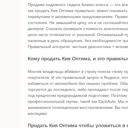
Продажа надежного седана бизнес-класса — это все
как продать Кия Оптима правильно, важно понимать
перекупами и заниженными предложениями. Правиль
состояния. Не завышайте цену, но и не соглашайте
дилеров. Сначала проверьте стоимость аналогичных
цена часто отличается от реальной. Оптимальный п
наличные в день обращения, без необходимости трат
Правильный алгоритм: честная диагностика + мгнов
Кому продать Кия Оптима, и это правиль
Многие владельцы вбивают в строку поиска «кому п
покупателя. И это правильный запрос в Яндексе, по
избавиться от автомобиля без лишних проблем. Обы
торгуются до последнего, либо пропадают после пе
под предлогом предпродажной подготовки. Поэтому
профессиональной скупке, такой как EachAuto. Мы н
занимаемся полноценным восстановлением. Вы полу
месяцами.
Продать Кия Оптима чтобы уложиться в 