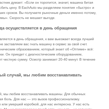
астник думает: «Если он торопится, значит, машина битая
 сбить цену. В EachAuto мы разделяем понятия «быстро» и
ших сроков. Вы получаете рыночные деньги именно потому,
имы». Скорость не мешает выгоде.
да осуществляется в день обращения
ляется в день обращения, к вам выезжает всегда лучший
 заставляем вас гнать машину в сервис за свой счет.
ническим образованием, который знает об «Оптиме» всё:
ики. Он приедет с диагностическим оборудованием,
ет честную сумму. Осмотр занимает 20-40 минут. В течение
обый случай, мы любим восстанавливать
ай, мы любим восстанавливать машины. Для обычных
ая боль. Для нас — это вызов профессионализму.
я или умершей коробкой, для нас интересна. У нас есть