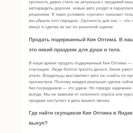
срочность давно стало не актуальна с продажей маш
автокредиты дорогие, новые авто уходят в паралле
решением. В таких условиях «срочно» означает тол
мы убрали этот парадокс. Срочность для нас — это н
минут и сделка за час по рыночной оценке.
Продать подержанный Кия Оптима. В на
это некий праздник для души и тела.
В наше время продать подержанный Кия Оптима — э
стагнацию. Люди боятся тратить деньги, банки ужес
упало. Владельцы выставляют авто на «сайты по пр
просмотров. Поэтому каждая реальная сделка сейчас
без посредников — это удача. Но гораздо надежнее 
всегда. Мы не зависим от сезонного спроса или кур
продажи наступает в день вашего звонка.
Где найти скупщиков Кия Оптима в Яндек
выкуп?