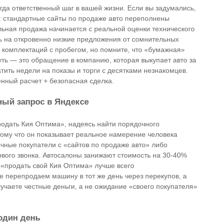
гда ответственный шаг в вашей жизни. Если вы задумались,
: стандартные сайты по продаже авто переполнены
ная продажа начинается с реальной оценки технического
сь на откровенно низкие предложения от сомнительных
 комплектаций с пробегом, но помните, что «бумажная»
уть — это обращение в компанию, которая выкупает авто за
ить недели на показы и торги с десятками незнакомцев.
енный расчет + безопасная сделка.
ный запрос в Яндексе
родать Кия Оптима», надеясь найти порядочного
тому что он показывает реальное намерение человека
чные покупатели с «сайтов по продаже авто» либо
рвого звонка. Автосалоны занижают стоимость на 30-40%
 «продать свой Кия Оптима» лучше всего
е перепродаем машину в тот же день через перекупов, а
чаете честные деньги, а не ожидание «своего покупателя»
один день