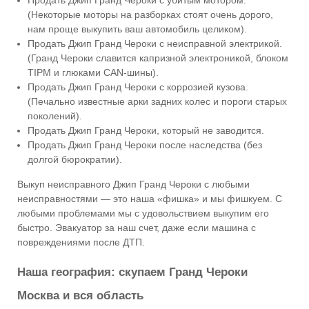
Продать Джип Гранд Чероки с убитым мотором.
(Некоторые моторы на разборках стоят очень дорого,
нам проще выкупить ваш автомобиль целиком).
Продать Джип Гранд Чероки с неисправной электрикой.
(Гранд Чероки славится капризной электроникой, блоком
TIPM и глюками CAN-шины).
Продать Джип Гранд Чероки с коррозией кузова.
(Печально известные арки задних колес и пороги старых
поколений).
Продать Джип Гранд Чероки, который не заводится.
Продать Джип Гранд Чероки после наследства (без
долгой бюрократии).
Выкуп неисправного Джип Гранд Чероки с любыми
неисправностями — это наша «фишка» и мы фишкуем. С
любыми проблемами мы с удовольствием выкупим его
быстро. Эвакуатор за наш счет, даже если машина с
повреждениями после ДТП.
Наша география: скупаем Гранд Чероки
Москва и вся область