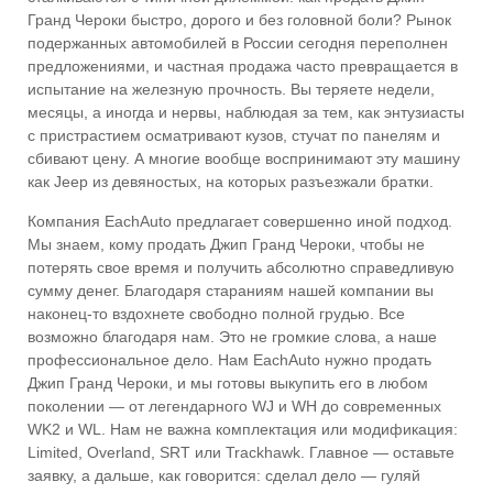
Гранд Чероки быстро, дорого и без головной боли? Рынок
подержанных автомобилей в России сегодня переполнен
предложениями, и частная продажа часто превращается в
испытание на железную прочность. Вы теряете недели,
месяцы, а иногда и нервы, наблюдая за тем, как энтузиасты
с пристрастием осматривают кузов, стучат по панелям и
сбивают цену. А многие вообще воспринимают эту машину
как Jeep из девяностых, на которых разъезжали братки.
Компания EachAuto предлагает совершенно иной подход.
Мы знаем, кому продать Джип Гранд Чероки, чтобы не
потерять свое время и получить абсолютно справедливую
сумму денег. Благодаря стараниям нашей компании вы
наконец-то вздохнете свободно полной грудью. Все
возможно благодаря нам. Это не громкие слова, а наше
профессиональное дело. Нам EachAuto нужно продать
Джип Гранд Чероки, и мы готовы выкупить его в любом
поколении — от легендарного WJ и WH до современных
WK2 и WL. Нам не важна комплектация или модификация:
Limited, Overland, SRT или Trackhawk. Главное — оставьте
заявку, а дальше, как говорится: сделал дело — гуляй