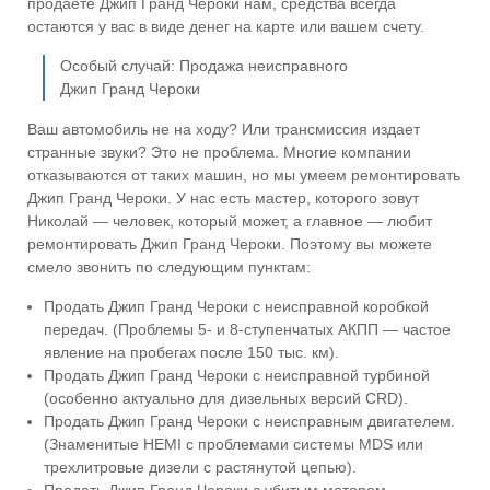
продаете Джип Гранд Чероки нам, средства всегда
остаются у вас в виде денег на карте или вашем счету.
Особый случай: Продажа неисправного
Джип Гранд Чероки
Ваш автомобиль не на ходу? Или трансмиссия издает
странные звуки? Это не проблема. Многие компании
отказываются от таких машин, но мы умеем ремонтировать
Джип Гранд Чероки. У нас есть мастер, которого зовут
Николай — человек, который может, а главное — любит
ремонтировать Джип Гранд Чероки. Поэтому вы можете
смело звонить по следующим пунктам:
Продать Джип Гранд Чероки с неисправной коробкой
передач. (Проблемы 5- и 8-ступенчатых АКПП — частое
явление на пробегах после 150 тыс. км).
Продать Джип Гранд Чероки с неисправной турбиной
(особенно актуально для дизельных версий CRD).
Продать Джип Гранд Чероки с неисправным двигателем.
(Знаменитые HEMI с проблемами системы MDS или
трехлитровые дизели с растянутой цепью).