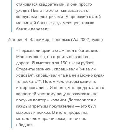
становятся квадратными, и они просто
уходят. Никто не хочет связываться с
колдунами-электриками. Я проездил с этой
машинкой больше двух месяцев, только
бензин перевел».
История 4: Владимир, Подольск (WJ 2002, кузов)
«Поржавели арки в хлам, пол в багажнике.
Машину жалко, но строить её заново —
дорого. Я выставил за 150 тысяч рублей.
Студенты звонили, спрашивали "жива ли
ходовая", спрашивали "а на ней можно куда-
то поехать?". Потом коллекторы какие-то
интересовались. Я понял, что продать авто с
коррозией частному лицу невозможно, не
получив полторы копейки. Договорился с
каждым третьим покупателем — это был
махровый психоз. В итоге продал на
металлолом практически, что очень
обидно».