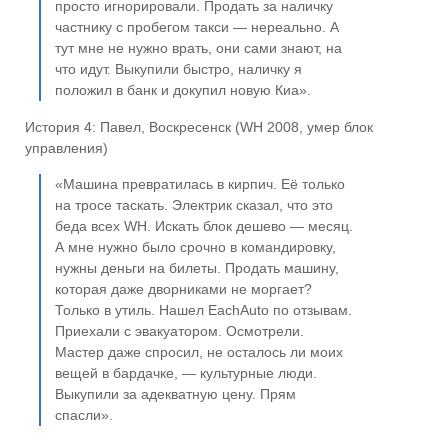
просто игнорировали. Продать за наличку
частнику с пробегом такси — нереально. А
тут мне не нужно врать, они сами знают, на
что идут. Выкупили быстро, наличку я
положил в банк и докупил новую Киа».
История 4: Павел, Воскресенск (WH 2008, умер блок
управления)
«Машина превратилась в кирпич. Её только
на тросе таскать. Электрик сказал, что это
беда всех WH. Искать блок дешево — месяц.
А мне нужно было срочно в командировку,
нужны деньги на билеты. Продать машину,
которая даже дворниками не моргает?
Только в утиль. Нашел EachAuto по отзывам.
Приехали с эвакуатором. Осмотрели.
Мастер даже спросил, не осталось ли моих
вещей в бардачке, — культурные люди.
Выкупили за адекватную цену. Прям
спасли».