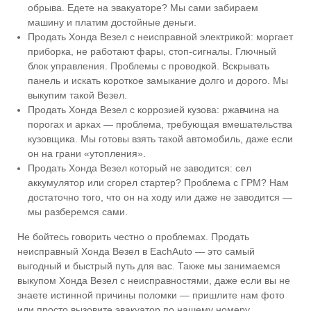
обрыва. Едете на эвакуаторе? Мы сами забираем
машину и платим достойные деньги.
Продать Хонда Везел с неисправной электрикой: моргает
приборка, не работают фары, стоп-сигналы. Глючный
блок управления. Проблемы с проводкой. Вскрывать
панель и искать короткое замыкание долго и дорого. Мы
выкупим такой Везел.
Продать Хонда Везел с коррозией кузова: ржавчина на
порогах и арках — проблема, требующая вмешательства
кузовщика. Мы готовы взять такой автомобиль, даже если
он на грани «утопления».
Продать Хонда Везел который не заводится: сел
аккумулятор или сгорел стартер? Проблема с ГРМ? Нам
достаточно того, что он на ходу или даже не заводится —
мы разберемся сами.
Не бойтесь говорить честно о проблемах. Продать
неисправный Хонда Везел в EachAuto — это самый
выгодный и быстрый путь для вас. Также мы занимаемся
выкупом Хонда Везел с неисправностями, даже если вы не
знаете истинной причины поломки — пришлите нам фото
или просто вызовите эвакуатор по нашему номеру.