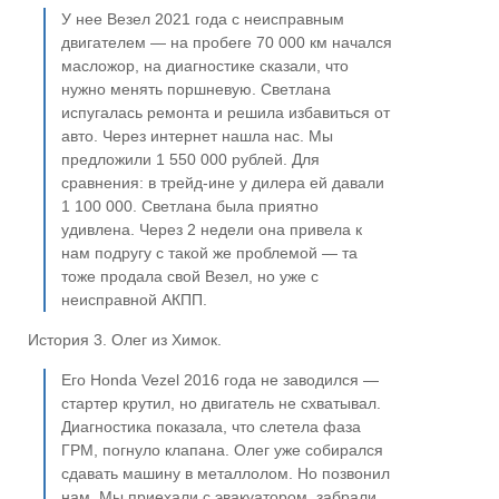
У нее Везел 2021 года с неисправным
двигателем — на пробеге 70 000 км начался
масложор, на диагностике сказали, что
нужно менять поршневую. Светлана
испугалась ремонта и решила избавиться от
авто. Через интернет нашла нас. Мы
предложили 1 550 000 рублей. Для
сравнения: в трейд-ине у дилера ей давали
1 100 000. Светлана была приятно
удивлена. Через 2 недели она привела к
нам подругу с такой же проблемой — та
тоже продала свой Везел, но уже с
неисправной АКПП.
История 3. Олег из Химок.
Его Honda Vezel 2016 года не заводился —
стартер крутил, но двигатель не схватывал.
Диагностика показала, что слетела фаза
ГРМ, погнуло клапана. Олег уже собирался
сдавать машину в металлолом. Но позвонил
нам. Мы приехали с эвакуатором, забрали