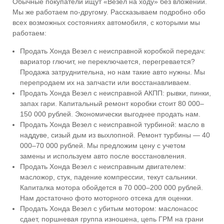
Обычные покупатели ищут «Везел на ходу» без вложений.
Мы же работаем по-другому. Рассказываем подробно обо
всех возможных состояниях автомобиля, с которыми мы
работаем:
Продать Хонда Везел с неисправной коробкой передач:
вариатор глючит, не переключается, перегревается?
Продажа затруднительна, но нам такие авто нужны. Мы
перепродаем их на запчасти или восстанавливаем.
Продать Хонда Везел с неисправной АКПП: рывки, пинки,
запах гари. Капитальный ремонт коробки стоит 80 000–
150 000 рублей. Экономически выгоднее продать нам.
Продать Хонда Везел с неисправной турбиной: масло в
наддуве, сизый дым из выхлопной. Ремонт турбины — 40
000–70 000 рублей. Мы предложим цену с учетом
замены и используем авто после восстановления.
Продать Хонда Везел с неисправным двигателем:
масложор, стук, падение компрессии, текут сальники.
Капиталка мотора обойдется в 70 000–200 000 рублей.
Нам достаточно фото моторного отсека для оценки.
Продать Хонда Везел с убитым мотором: маслонасос
сдает, поршневая группа изношена, цепь ГРМ на грани