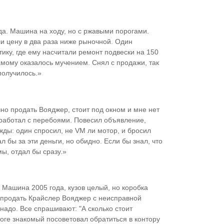
да. Машина на ходу, но с ржавыми порогами.
и цену в два раза ниже рыночной. Один
ику, где ему насчитали ремонт подвески на 150
амому оказалось мучением. Снял с продажи, так
получилось.»
но продать Вояджер, стоит под окном и мне нет
 работал с перебоями. Повесил объявление,
ажды: один спросил, не VM ли мотор, и бросил
л бы за эти деньги, но обидно. Если бы знал, что
ы, отдал бы сразу.»
 Машина 2005 года, кузов целый, но коробка
 продать Крайслер Вояджер с неисправной
надо. Все спрашивают: "А сколько стоит
тоге знакомый посоветовал обратиться в контору