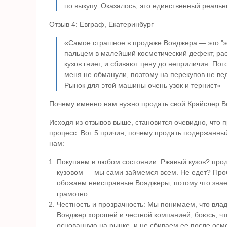
по выкупу. Оказалось, это единственный реаль
Отзыв 4: Евграф, Екатеринбург
«Самое страшное в продаже Вояджера — это "э
пальцем в малейший косметический дефект, расс
кузов гниет, и сбивают цену до неприличия. Пот
меня не обманули, поэтому на перекупов не вед
Рынок для этой машины очень узок и тернист»
Почему именно нам нужно продать свой Крайслер 
Исходя из отзывов выше, становится очевидно, что
процесс. Вот 5 причин, почему продать подержанн
нам:
Покупаем в любом состоянии: Ржавый кузов? про
кузовом — мы сами займемся всем. Не едет? Проб
обожаем неисправные Вояджеры, потому что знаем,
грамотно.
Честность и прозрачность: Мы понимаем, что вл
Вояджер хорошей и честной компанией, боюсь, ч
основанную на рынке, и не сбиваем ее после осм