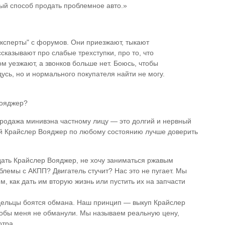
ный способ продать проблемное авто.»
ксперты" с форумов. Они приезжают, тыкают
казывают про слабые трехступки, про то, что
ом уезжают, а звонков больше нет. Боюсь, чтобы
усь, но и нормального покупателя найти не могу.
Вояджер?
 продажа минивэна частному лицу — это долгий и нервный
ый Крайслер Вояджер по любому состоянию лучше доверить
дать Крайслер Вояджер, не хочу заниматься ржавым
лемы с АКПП? Двигатель стучит? Нас это не пугает. Мы
 как дать им вторую жизнь или пустить их на запчасти
адельцы боятся обмана. Наш принцип — выкуп Крайслер
тобы меня не обманули. Мы называем реальную цену,
отра.