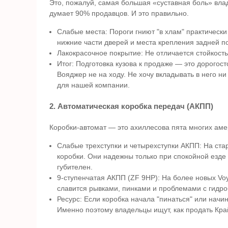
Это, пожалуй, самая большая «суставная боль» вла
думает 90% продавцов. И это правильно.
Слабые места: Пороги гниют "в хлам" практически
нижние части дверей и места крепления задней п
Лакокрасочное покрытие: Не отличается стойкость
Итог: Подготовка кузова к продаже — это дорогос
Вояджер не на ходу. Не хочу вкладывать в него ни
для нашей компании.
2. Автоматическая коробка передач (АКПП)
Коробки-автомат — это ахиллесова пята многих аме
Слабые трехступки и четырехступки АКПП: На стар
коробки. Они надежны только при спокойной езде
губителен.
9-ступенчатая АКПП (ZF 9HP): На более новых Voy
славится рывками, пинками и проблемами с гидро
Ресурс: Если коробка начала "пинаться" или начин
Именно поэтому владельцы ищут, как продать Кра