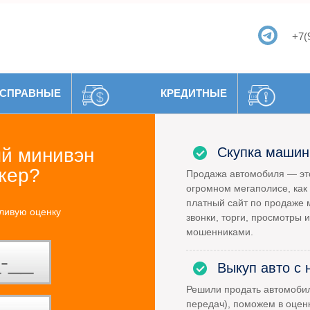
+7(
СПРАВНЫЕ
КРЕДИТНЫЕ
й минивэн
Скупка машин
жер?
Продажа автомобиля — это
огромном мегаполисе, как 
платный сайт по продаже 
ливую оценку
звонки, торги, просмотры и
мошенниками.
Выкуп авто с 
Решили продать автомоби
передач), поможем в оцен