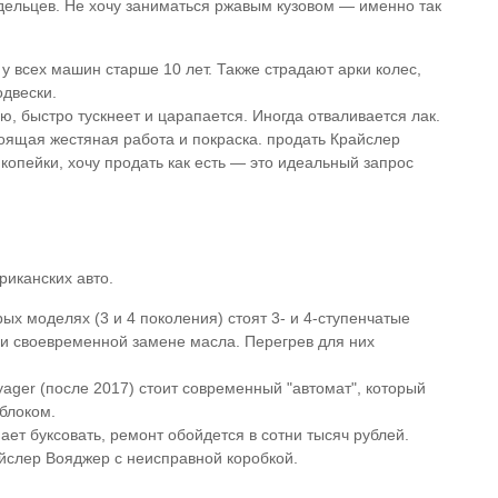
дельцев. Не хочу заниматься ржавым кузовом — именно так
 у всех машин старше 10 лет. Также страдают арки колес,
одвески.
ю, быстро тускнеет и царапается. Иногда отваливается лак.
тоящая жестяная работа и покраска. продать Крайслер
 копейки, хочу продать как есть — это идеальный запрос
риканских авто.
ых моделях (3 и 4 поколения) стоят 3- и 4-ступенчатые
 и своевременной замене масла. Перегрев для них
ager (после 2017) стоит современный "автомат", который
блоком.
ает буксовать, ремонт обойдется в сотни тысяч рублей.
йслер Вояджер с неисправной коробкой.