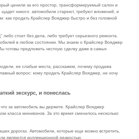
орый ценили за его простор, трансформируемый салон и
щадит никого: автомобили стареют, требуют вложений, и
м: как продать Крайслер Вояджер быстро и без головной
ц" либо стоит без дела, либо требует серьезного ремонта.
омобилей в любом состоянии. Мы знаем о Крайслер Вояджер
 Мы готовы предложить честную сделку даже в самых
одели, ее слабые места, расскажем, почему продажа
главный вопрос: кому продать Крайслер Вояджер, не хочу
.
аткий экскурс, и понеслась
 что за автомобиль вы держите. Крайслер Вояджер
ком класса минивэнов. За это время сменилось несколько
.
наших дорогах. Автомобили, которые еще можно встретить,
или являются коллекционной редкостью.