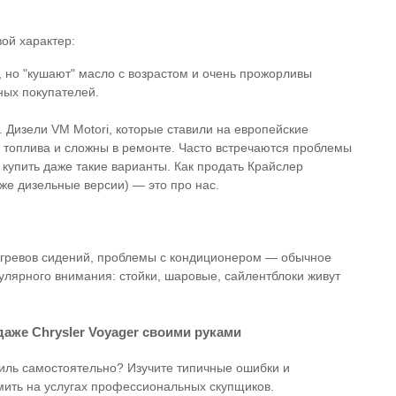
ой характер:
, но "кушают" масло с возрастом и очень прожорливы
ных покупателей.
 Дизели VM Motori, которые ставили на европейские
у топлива и сложны в ремонте. Часто встречаются проблемы
купить даже такие варианты. Как продать Крайслер
е дизельные версии) — это про нас.
догревов сидений, проблемы с кондиционером — обычное
гулярного внимания: стойки, шаровые, сайлентблоки живут
аже Chrysler Voyager своими руками
иль самостоятельно? Изучите типичные ошибки и
мить на услугах профессиональных скупщиков.