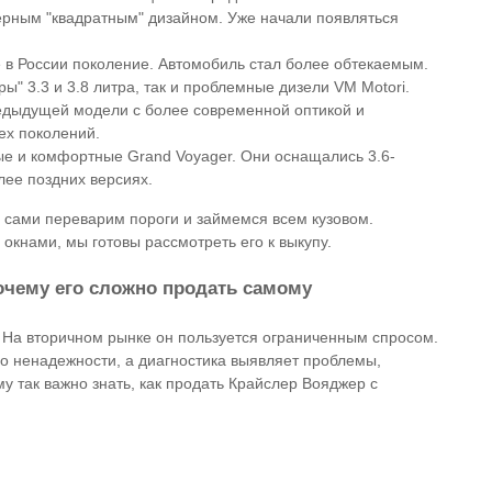
ерным "квадратным" дизайном. Уже начали появляться
 в России поколение. Автомобиль стал более обтекаемым.
ы" 3.3 и 3.8 литра, так и проблемные дизели VM Motori.
редыдущей модели с более современной оптикой и
ех поколений.
е и комфортные Grand Voyager. Они оснащались 3.6-
лее поздних версиях.
 сами переварим пороги и займемся всем кузовом.
 окнами, мы готовы рассмотреть его к выкупу.
очему его сложно продать самому
. На вторичном рынке он пользуется ограниченным спросом.
о ненадежности, а диагностика выявляет проблемы,
му так важно знать, как продать Крайслер Вояджер с