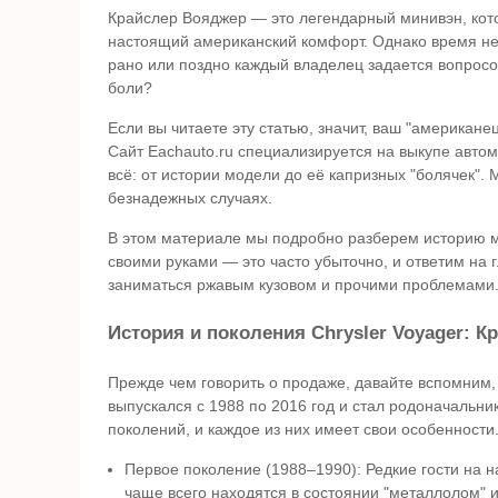
Крайслер Вояджер — это легендарный минивэн, кот
настоящий американский комфорт. Однако время не 
рано или поздно каждый владелец задается вопросо
боли?
Если вы читаете эту статью, значит, ваш "американе
Сайт Eachauto.ru специализируется на выкупе авт
всё: от истории модели до её капризных "болячек".
безнадежных случаях.
В этом материале мы подробно разберем историю м
своими руками — это часто убыточно, и ответим на 
заниматься ржавым кузовом и прочими проблемами
История и поколения Chrysler Voyager: Кр
Прежде чем говорить о продаже, давайте вспомним,
выпускался с 1988 по 2016 год и стал родоначальни
поколений, и каждое из них имеет свои особенности
Первое поколение (1988–1990): Редкие гости на 
чаще всего находятся в состоянии "металлолом" 