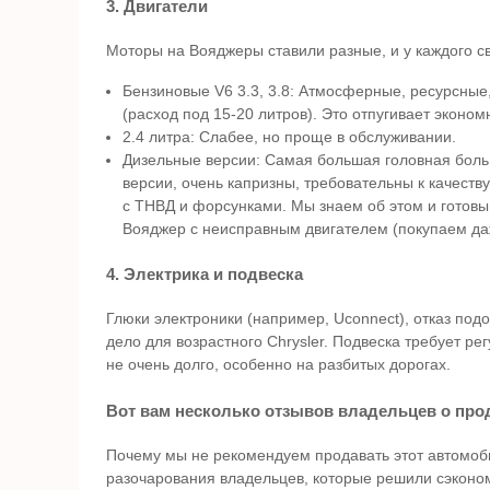
3. Двигатели
Моторы на Вояджеры ставили разные, и у каждого св
Бензиновые V6 3.3, 3.8: Атмосферные, ресурсные
(расход под 15-20 литров). Это отпугивает эконом
2.4 литра: Слабее, но проще в обслуживании.
Дизельные версии: Самая большая головная боль.
версии, очень капризны, требовательны к качеств
с ТНВД и форсунками. Мы знаем об этом и готовы 
Вояджер с неисправным двигателем (покупаем даж
4. Электрика и подвеска
Глюки электроники (например, Uconnect), отказ по
дело для возрастного Chrysler. Подвеска требует ре
не очень долго, особенно на разбитых дорогах.
Вот вам несколько отзывов владельцев о прод
Почему мы не рекомендуем продавать этот автомоб
разочарования владельцев, которые решили сэконо