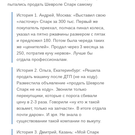
пытались продать Шевроле Спарк самому
История 1. Андрей, Москва: «Выставил свою
«ласточку» Спарк за 300 тыс. Первый же
покупатель приехал, полчаса пинал колеса,
указал на пятно ржавчины размером с пятак
и предложил 180. Потом была череда таких
же «ценителей». Продал через 3 месяца за
250, потратив кучу нервов». Лучше бы
отдала профессионалам.
История 2. Ольга, Екатеринбург: «Решила
продать машину после ДТП (не на ходу).
Разместила объявление «продать Шевроле
Спарк не на ходу». Звонили только
перекупщики, которые с порога сбивали
цену в 2-3 раза. Говорили «ну кто ж такой
возьмет, только на запчасти». В итоге отдала
почти даром». И зря. Не знала о
существовании такой компании по выкупу.
История 3. Дмитрий, Казань: «Мой Спарк