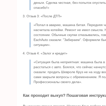
деньги. Сделка честная, без попыток опустить
спасибо!»
Отзыв 3: «После ДТП»
«Попал в аварию, машина битая. Передняя ча
насчитала копейки. Ремонт не имел смысла. Н
состоянии. Обычные скупки отказывались, гов
EachAuto сказали: "Забираем". Оформили быс
ситуации».
Отзыв 4: «Залог и кредит»
«Ситуация была неприятная: машина была в з
расстаться с авто. Боялся, что сейчас начну
сказали: продать Шевроле Круз не на ходу во
сами закрыли вопросы с обременением. Я пол
Профессионалы своего дела».
Как проходит выкуп? Пошаговая инструк
Вы решили срочно продать Шевроле Круз любого по