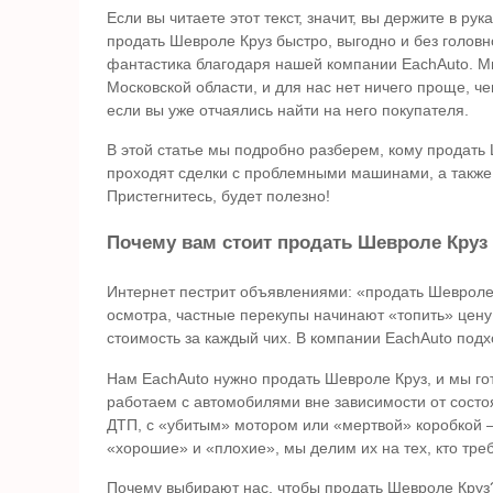
Если вы читаете этот текст, значит, вы держите в р
продать Шевроле Круз быстро, выгодно и без головн
фантастика благодаря нашей компании EachAuto. М
Московской области, и для нас нет ничего проще, че
если вы уже отчаялись найти на него покупателя.
В этой статье мы подробно разберем, кому продать 
проходят сделки с проблемными машинами, а также
Пристегнитесь, будет полезно!
Почему вам стоит продать Шевроле Круз
Интернет пестрит объявлениями: «продать Шевроле 
осмотра, частные перекупы начинают «топить» цену 
стоимость за каждый чих. В компании EachAuto подх
Нам EachAuto нужно продать Шевроле Круз, и мы го
работаем с автомобилями вне зависимости от состоя
ДТП, с «убитым» мотором или «мертвой» коробкой
«хорошие» и «плохие», мы делим их на тех, кто тр
Почему выбирают нас, чтобы продать Шевроле Круз?