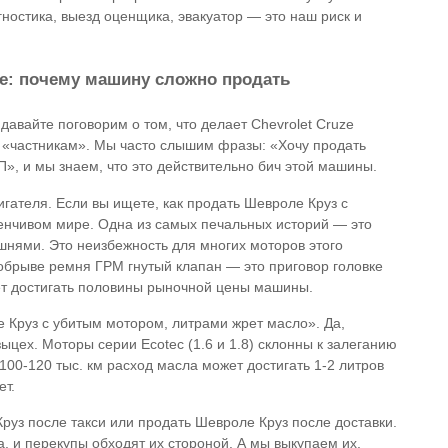
гностика, выезд оценщика, эвакуатор — это наш риск и
ze: почему машину сложно продать
авайте поговорим о том, что делает Chevrolet Cruze
«частникам». Мы часто слышим фразы: «Хочу продать
», и мы знаем, что это действительно бич этой машины.
гателя. Если вы ищете, как продать Шевроле Круз с
енчивом мире. Одна из самых печальных историй — это
шнями. Это неизбежность для многих моторов этого
 обрыве ремня ГРМ гнутый клапан — это приговор головке
ет достигать половины рыночной цены машины.
 Круз с убитым мотором, литрами жрет масло». Да,
цех. Моторы серии Ecotec (1.6 и 1.8) склонны к залеганию
100-120 тыс. км расход масла может достигать 1-2 литров
ет.
уз после такси или продать Шевроле Круз после доставки.
 и перекупы обходят их стороной. А мы выкупаем их,