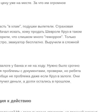
 цену уже на месте. За что им огромное
сть "в хлам", подушки вылетели. Страховая
ачал искать, кому продать Шевроле Круз в таком
орили, что слишком много "геморроя". Только
тро, эвакуатор бесплатно. Выручили в сложной
алоге у банка и не на ходу. Нужно было срочно
тся проблемы с документами, проверки, но ребята
обще не проблема даже если Круз в залоге. Они
учил деньги, а долги остались в прошлом.
ция к действию
коления? Мы даем высокую стоимость на текущий момент,