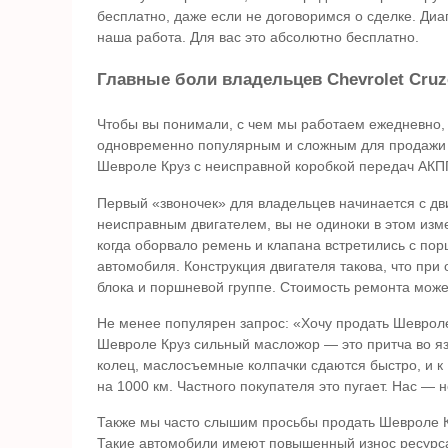
бесплатно, даже если не договоримся о сделке. Диа
наша работа. Для вас это абсолютно бесплатно.
Главные боли владельцев Chevrolet Cru
Чтобы вы понимали, с чем мы работаем ежедневно, д
одновременно популярным и сложным для продажи 
Шевроле Круз с неисправной коробкой передач АКПП
Первый «звоночек» для владельцев начинается с дви
неисправным двигателем, вы не одиноки в этом изм
когда оборвало ремень и клапана встретились с пор
автомобиля. Конструкция двигателя такова, что при
блока и поршневой группе. Стоимость ремонта мож
Не менее популярен запрос: «Хочу продать Шевроле
Шевроле Круз сильный масложор — это притча во язы
колец, маслосъемные колпачки сдаются быстро, и к 
на 1000 км. Частного покупателя это пугает. Нас — н
Также мы часто слышим просьбы продать Шевроле Кр
Такие автомобили имеют повышенный износ ресурса,