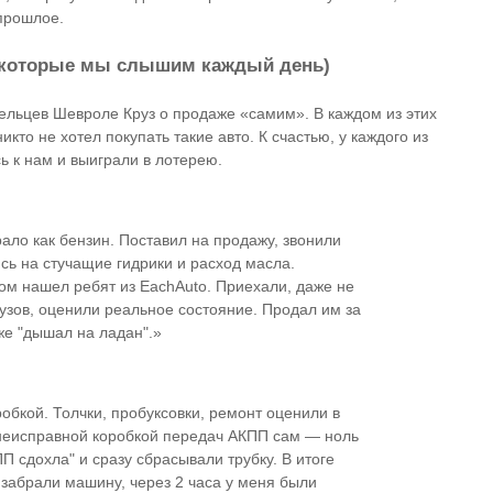
 прошлое.
 которые мы слышим каждый день)
ельцев Шевроле Круз о продаже «самим». В каждом из этих
то не хотел покупать такие авто. К счастью, у каждого из
 к нам и выиграли в лотерею.
ало как бензин. Поставил на продажу, звонили
сь на стучащие гидрики и расход масла.
отом нашел ребят из EachAuto. Приехали, даже не
кузов, оценили реальное состояние. Продал им за
уже "дышал на ладан".»
обкой. Толчки, пробуксовки, ремонт оценили в
 неисправной коробкой передач АКПП сам — ноль
 сдохла" и сразу сбрасывали трубку. В итоге
 забрали машину, через 2 часа у меня были