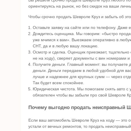
ориентируясь на рынок, но без скидок на ваши личн
Чтобы срочно продать Шевроле Круз и забыть об это
Оставьте заявку на сайте или по телефону. Даже 
Дождитесь оценщика. Мы говорим: «быстро продать
уже мчимся к вам». Выезжаем оперативно в любую
СНТ, да и в любую вашу локацию.
Осмотр и сделка. Оценщик приезжает, тщательно
не на ходу), сверяет документы с вин номерами 
Получите деньги. Главный момент: вы получаете д
деньги. Деньги передаем в любой удобной для в
лучше и надежнее для крупных сумм — через отдел
Так будет всем спокойнее.
Юридическая чистота. Мы помогаем снять авто с у
обязателен чтобы вы забыли про свой Шевроле Кр
Почему выгодно продать неисправный Ш
Если ваш автомобиль Шевроле Круз на ходу — это от
устали от вечных ремонтов, то продать неисправн