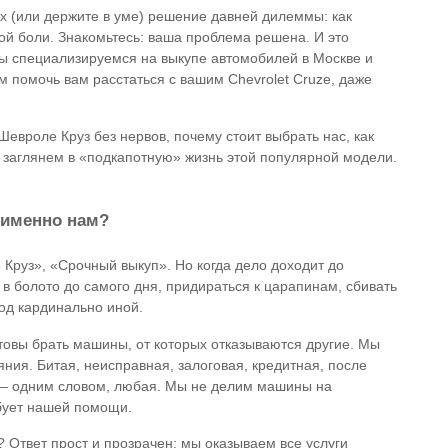
уках (или держите в уме) решение давней дилеммы: как
ой боли. Знакомьтесь: ваша проблема решена. И это
ы специализируемся на выкупе автомобилей в Москве и
м помочь вам расстаться с вашим Chevrolet Cruze, даже
Шевроле Круз без нервов, почему стоит выбрать нас, как
 заглянем в «подкапотную» жизнь этой популярной модели.
 именно нам?
Круз», «Срочный выкуп». Но когда дело доходит до
в болото до самого дня, придираться к царапинам, сбивать
од кардинально иной.
товы брать машины, от которых отказываются другие. Мы
ния. Битая, неисправная, залоговая, кредитная, после
 — одним словом, любая. Мы не делим машины на
ебует нашей помощи.
 Ответ прост и прозрачен: мы оказываем все услуги