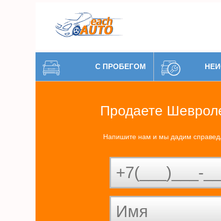
С ПРОБЕГОМ
НЕИ
Продаете Шеврол
Напишите нам и мы дадим справед