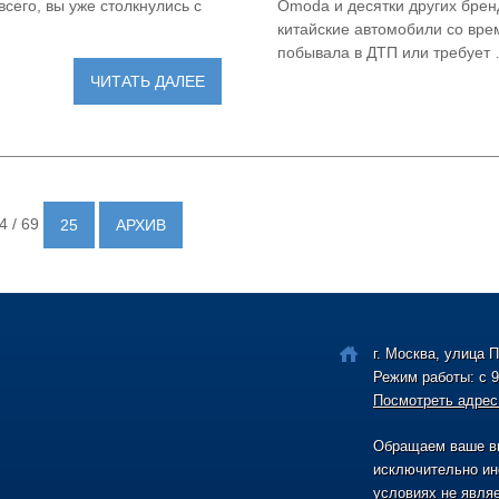
всего, вы уже столкнулись с
Omoda и десятки других брен
китайские автомобили со вре
побывала в ДТП или требует
ЧИТАТЬ ДАЛЕЕ
 / 69
25
АРХИВ
г. Москва, улица 
Режим работы: с 9
Посмотреть адрес
Обращаем ваше вн
исключительно ин
условиях не явля