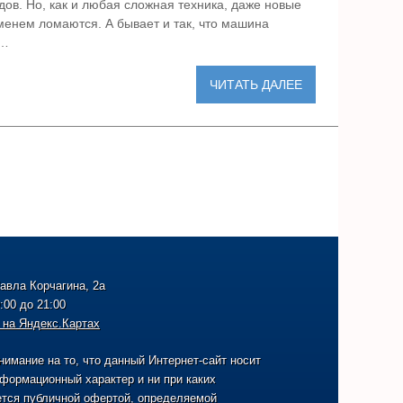
дов. Но, как и любая сложная техника, даже новые
менем ломаются. А бывает и так, что машина
 …
ЧИТАТЬ ДАЛЕЕ
Павла Корчагина, 2а
:00 до 21:00
 на Яндекс.Картах
имание на то, что данный Интернет-сайт носит
формационный характер и ни при каких
ется публичной офертой, определяемой