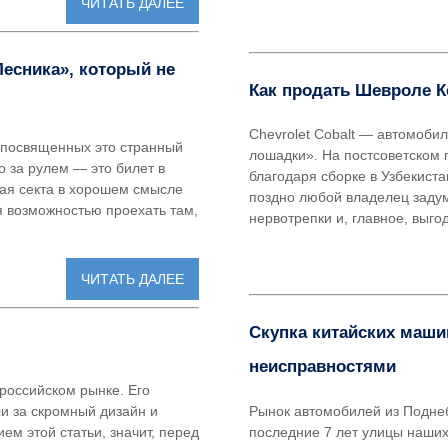
ЧИТАТЬ ДАЛЕЕ
Лесника», который не
Как продать Шевроле К
Chevrolet Cobalt — автомоби
непосвященных это странный
лошадки». На постсоветском 
о за рулем — это билет в
благодаря сборке в Узбекиста
лая секта в хорошем смысле
поздно любой владелец задум
ся возможностью проехать там,
нервотрепки и, главное, выго
ЧИТАТЬ ДАЛЕЕ
Скупка китайских маши
неисправностями
 российском рынке. Его
ли за скромный дизайн и
Рынок автомобилей из Подне
ем этой статьи, значит, перед
последние 7 лет улицы наших 