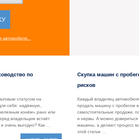
 автомобиля...
ководство по
Скупка машин с пробег
рисков
льтовым статусом на
Каждый владелец автомобиля 
для себя: надёжную,
продать машину с пробегом 
железным конём» рано или
самостоятельные продажи, п
перед владельцем встаёт
и нервы. А можно довериться
 и очень выгодно? Как …
машины, а делают процесс м
этой статье …